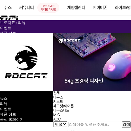
로스트아크
뉴스
커뮤니티
게임캘린더
게이머존
라이브/
기대평 이벤트
roccat 인벤
보도자료 / 리뷰
이벤트
제품 정보
공식 홈페이지
공식 스토어
로캣 커뮤니티
전체
마우스
뉴스
키보드
리뷰
헤드셋/이어폰
이벤트
마우스패드
제품 정보
MIC
ACC
공식 홈페이지